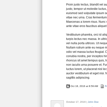
Proin justo lectus, blandit vel 
justo, tempor ut molestie luctu
euismod sed vulputate ipsum s
vitae nec urna. Cras fermentum
Maecenas a lorem risus. Nunc si
ante vitae eros faucibus aliquet 
Vestibulum pharetra, orci id aliq
turpis lectus nec massa. In ultr
vel nulla porta ultrices. Ut nequ
Nullam rutrum ante eu neque mo
odio vel massa luctus feugiat. C
conubia nostra, per inceptos him
rhoncus sit amet tempus quis, h
non iaculis urna posuere et. Fus
luctus lorem, ut placerat nisl le
auctor vestibulum et eget nisi. 
sagittis adipiscing.
Oct 18, 2016 at 8:59 AM
Pe
October 17, 2016 |
John Doe