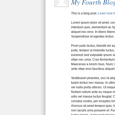
My Fourth Blog
This is a blog post.
Learn how t
Lorem ipsum dolor sit amet, cons
interdum quis, elementum ac lig
aliquet nec eros. In libero libero
Suspendisse id egestas lectus.
Proin justo lectus, blandit vel 
justo, tempor ut molestie luctu
euismod sed vulputate ipsum s
vitae nec urna. Cras fermentum
Maecenas a lorem risus. Nunc si
ante vitae eros faucibus aliquet 
Vestibulum pharetra, orci id aliq
turpis lectus nec massa. In ultr
vel nulla porta ultrices. Ut nequ
Nullam rutrum ante eu neque mo
odio vel massa luctus feugiat. C
conubia nostra, per inceptos him
rhoncus sit amet tempus quis, h
non iaculis urna posuere et. Fus
luctus lorem, ut placerat nisl le