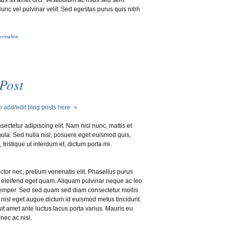
Nunc vel pulvinar velit. Sed egestas purus quis nibh
rmalink
Post
o add/edit blog posts here »
ectetur adipiscing elit. Nam nisl nunc, mattis et
ula. Sed nulla nisl, posuere eget euismod quis,
, tristique ut interdum et, dictum porta mi.
auctor nec, pretium venenatis elit. Phasellus purus
s, eleifend eget quam. Aliquam pulvinar neque ac leo
emper. Sed sed quam sed diam consectetur mollis
 nisl eget augue dictum id euismod metus tincidunt.
t amet ante luctus lacus porta varius. Mauris eu
nec ac nisl.