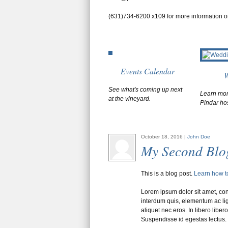
(631)734-6200 x109 for more information or
Events Calendar
W
See what's coming up next
Learn mor
at the vineyard.
Pindar ho
October 18, 2016 |
John Doe
My Second Blo
This is a blog post.
Learn how t
Lorem ipsum dolor sit amet, cons
interdum quis, elementum ac lig
aliquet nec eros. In libero libero
Suspendisse id egestas lectus.