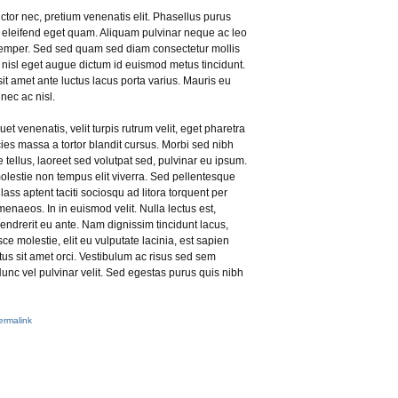
auctor nec, pretium venenatis elit. Phasellus purus
s, eleifend eget quam. Aliquam pulvinar neque ac leo
emper. Sed sed quam sed diam consectetur mollis
 nisl eget augue dictum id euismod metus tincidunt.
t amet ante luctus lacus porta varius. Mauris eu
nec ac nisl.
uet venenatis, velit turpis rutrum velit, eget pharetra
icies massa a tortor blandit cursus. Morbi sed nibh
e tellus, laoreet sed volutpat sed, pulvinar eu ipsum.
lestie non tempus elit viverra. Sed pellentesque
lass aptent taciti sociosqu ad litora torquent per
enaeos. In in euismod velit. Nulla lectus est,
endrerit eu ante. Nam dignissim tincidunt lacus,
ce molestie, elit eu vulputate lacinia, est sapien
ctus sit amet orci. Vestibulum ac risus sed sem
Nunc vel pulvinar velit. Sed egestas purus quis nibh
rmalink