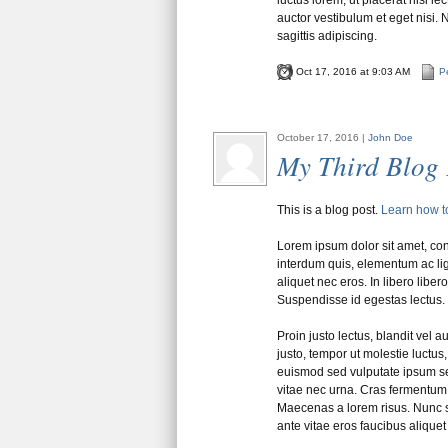
auctor vestibulum et eget nisi. 
sagittis adipiscing.
Oct 17, 2016 at 9:03 AM
Pe
October 17, 2016 |
John Doe
My Third Blog 
This is a blog post.
Learn how t
Lorem ipsum dolor sit amet, cons
interdum quis, elementum ac lig
aliquet nec eros. In libero libero
Suspendisse id egestas lectus.
Proin justo lectus, blandit vel 
justo, tempor ut molestie luctu
euismod sed vulputate ipsum s
vitae nec urna. Cras fermentum
Maecenas a lorem risus. Nunc si
ante vitae eros faucibus aliquet 