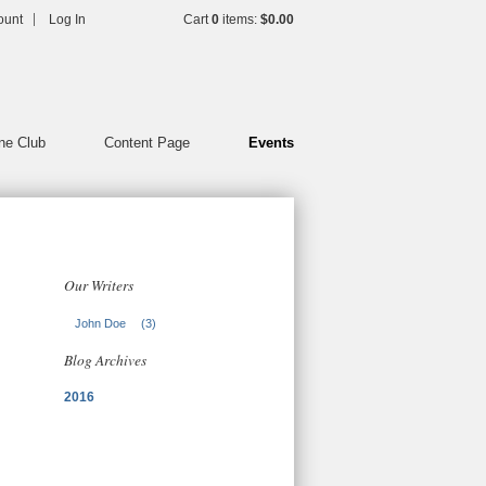
ount
Log In
Cart
0
items:
$0.00
ne Club
Content Page
Events
Our Writers
John Doe
(3)
Blog Archives
2016