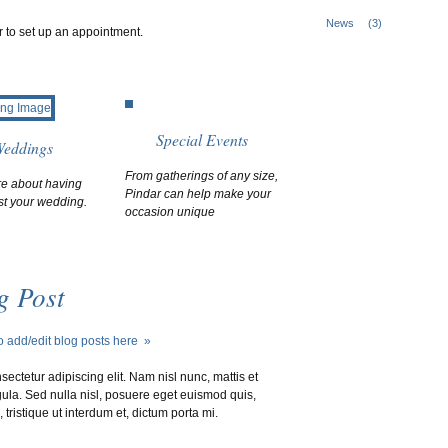
News
(3)
 to set up an appointment.
Special Events
eddings
From gatherings of any size,
e about having
Pindar can help make your
st your wedding.
occasion unique
g Post
o add/edit blog posts here »
ectetur adipiscing elit. Nam nisl nunc, mattis et
ula. Sed nulla nisl, posuere eget euismod quis,
, tristique ut interdum et, dictum porta mi.