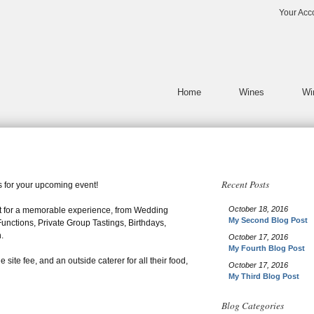
Duck Walk Vineyards Inc
Your Acc
Home
Wines
Wi
Recent Posts
s for your upcoming event!
October 18, 2016
t for a memorable experience, from Wedding
My Second Blog Post
nctions, Private Group Tastings, Birthdays,
.
October 17, 2016
My Fourth Blog Post
 site fee, and an outside caterer for all their food,
October 17, 2016
My Third Blog Post
Blog Categories