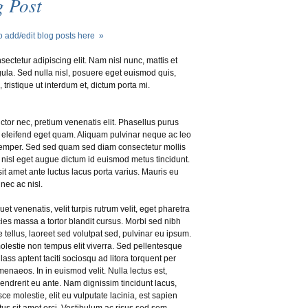
 Post
o add/edit blog posts here »
ectetur adipiscing elit. Nam nisl nunc, mattis et
ula. Sed nulla nisl, posuere eget euismod quis,
, tristique ut interdum et, dictum porta mi.
auctor nec, pretium venenatis elit. Phasellus purus
s, eleifend eget quam. Aliquam pulvinar neque ac leo
emper. Sed sed quam sed diam consectetur mollis
 nisl eget augue dictum id euismod metus tincidunt.
t amet ante luctus lacus porta varius. Mauris eu
nec ac nisl.
uet venenatis, velit turpis rutrum velit, eget pharetra
icies massa a tortor blandit cursus. Morbi sed nibh
e tellus, laoreet sed volutpat sed, pulvinar eu ipsum.
lestie non tempus elit viverra. Sed pellentesque
lass aptent taciti sociosqu ad litora torquent per
enaeos. In in euismod velit. Nulla lectus est,
endrerit eu ante. Nam dignissim tincidunt lacus,
ce molestie, elit eu vulputate lacinia, est sapien
ctus sit amet orci. Vestibulum ac risus sed sem